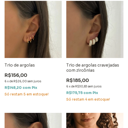
Trio de argolas
Trio de argolas cravejadas
com zircônias
R$156,00
R$185,00
6
x
de
R$26,00
sem juros
6
x
de
R$30,83
sem juros
R$148,20
com
Pix
R$175,75
com
Pix
Só restam
5
em estoque!
Só restam
4
em estoque!