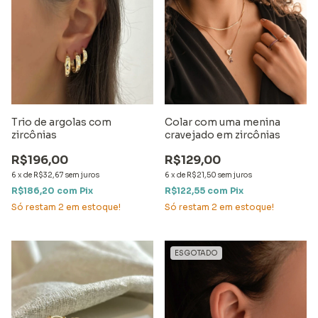
Trio de argolas com
Colar com uma menina
zircônias
cravejado em zircônias
R$196,00
R$129,00
6
x
de
R$32,67
sem juros
6
x
de
R$21,50
sem juros
R$186,20
com
Pix
R$122,55
com
Pix
Só restam
2
em estoque!
Só restam
2
em estoque!
ESGOTADO