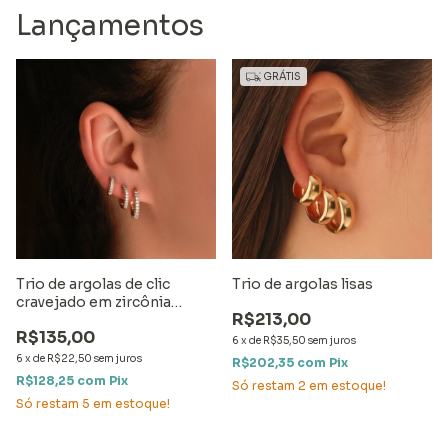
Lançamentos
GRÁTIS
Trio de argolas de clic
Trio de argolas lisas
cravejado em zircônia
R$213,00
cristal
R$135,00
6
x
de
R$35,50
sem juros
6
x
de
R$22,50
sem juros
R$202,35
com
Pix
R$128,25
com
Pix
Só restam
2
em estoque!
Só restam
5
em estoque!