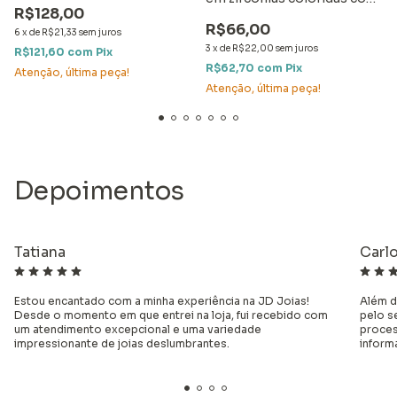
R$128,00
detalhe em ródio
R$66,00
6
x
de
R$21,33
sem juros
3
x
de
R$22,00
sem juros
R$121,60
com
Pix
R$62,70
com
Pix
Atenção, última peça!
Atenção, última peça!
Depoimentos
Tatiana
Carl
Estou encantado com a minha experiência na JD Joias!
Além d
Desde o momento em que entrei na loja, fui recebido com
pelo s
um atendimento excepcional e uma variedade
proces
impressionante de joias deslumbrantes.
inform