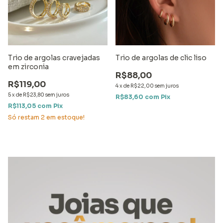
Trio de argolas cravejadas
Trio de argolas de clic liso
em zirconia
R$88,00
R$119,00
4
x
de
R$22,00
sem juros
5
x
de
R$23,80
sem juros
R$83,60
com
Pix
R$113,05
com
Pix
Só restam
2
em estoque!