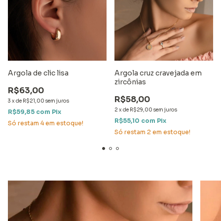
Argola de clic lisa
Argola cruz cravejada em
zircônias
R$63,00
R$58,00
3
x
de
R$21,00
sem juros
2
x
de
R$29,00
sem juros
R$59,85
com
Pix
R$55,10
com
Pix
Só restam
4
em estoque!
Só restam
2
em estoque!