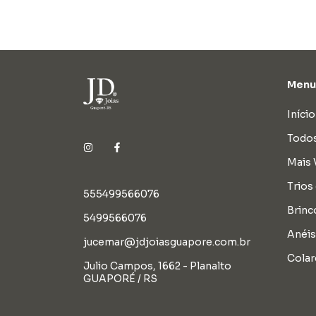
Menu 
Início
Todos
Mais 
Trios
555499566076
Brinc
5499566076
Anéis
jucemar@jdjoiasguapore.com.br
Colar
Julio Campos, 1662 - Planalto
GUAPORÉ / RS