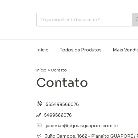
Início
Todos os Produtos
Mais Vendi
Início
>
Contato
Contato
555499566076
5499566076
jucemar@jdjoiasguapore.com.br
Julio Campos, 1662 - Planalto GUAPORÉ / 