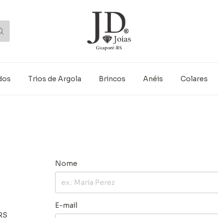
dos
Trios de Argola
Brincos
Anéis
Colares
Nome
E-mail
RS