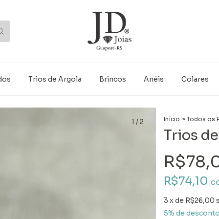
dos
Trios de Argola
Brincos
Anéis
Colares
Início
>
Todos os 
1
/
2
Trios de
R$78,
R$74,10
c
3
x de
R$26,00
5% de descont