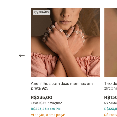
GRÁTIS
do com
Anel filhos com duas meninas em
Trio d
e em ródio
prata 925
zircôn
R$235,00
R$13
6
x
de
R$39,17
sem juros
6
x
de
R$2
R$223,25
com
Pix
R$123,
Atenção, última peça!
Só res