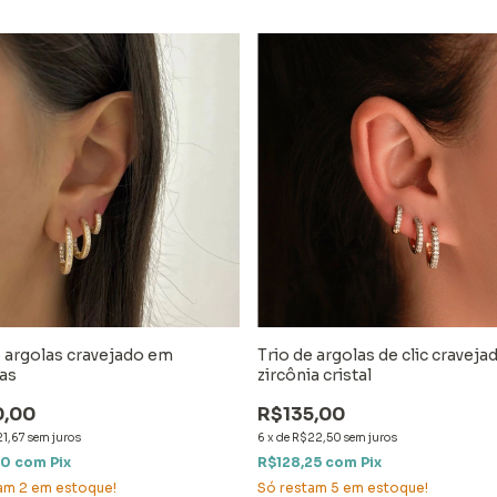
e argolas cravejado em
Trio de argolas de clic cravej
ias
zircônia cristal
0,00
R$135,00
1,67
sem juros
6
x
de
R$22,50
sem juros
50
com
Pix
R$128,25
com
Pix
tam
2
em estoque!
Só restam
5
em estoque!