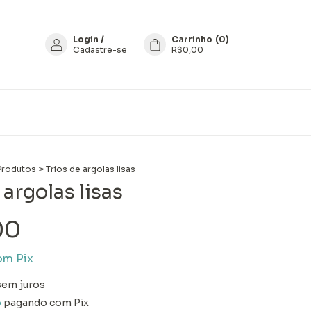
Login
/
Carrinho
(
0
)
Cadastre-se
R$0,00
Produtos
>
Trios de argolas lisas
 argolas lisas
00
om
Pix
sem juros
o
pagando com Pix