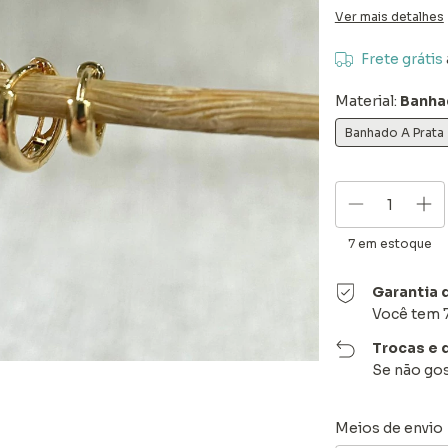
Ver mais detalhes
Frete grátis
Material:
Banha
Banhado A Prata
7
em estoque
Garantia 
Você tem 7
Trocas e 
Se não gos
Entregas para o C
Meios de envio