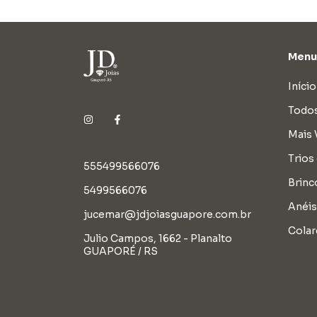
Menu 
Início
Todos
Mais 
Trios
555499566076
Brinc
5499566076
Anéis
jucemar@jdjoiasguapore.com.br
Colar
Julio Campos, 1662 - Planalto
GUAPORÉ / RS